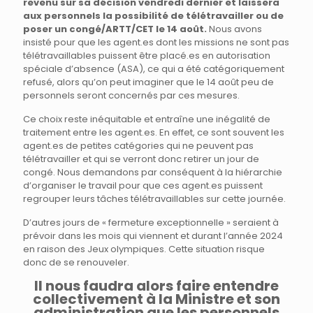
revenu sur sa décision vendredi dernier et laissera
aux personnels la possibilité de télétravailler ou de
poser un congé/ARTT/CET le 14 août.
Nous avons
insisté pour que les agent.es dont les missions ne sont pas
télétravaillables puissent être placé.es en autorisation
spéciale d’absence (ASA), ce qui a été catégoriquement
refusé, alors qu’on peut imaginer que le 14 août peu de
personnels seront concernés par ces mesures.
Ce choix reste inéquitable et entraîne une inégalité de
traitement entre les agent.es. En effet, ce sont souvent les
agent.es de petites catégories qui ne peuvent pas
télétravailler et qui se verront donc retirer un jour de
congé. Nous demandons par conséquent à la hiérarchie
d’organiser le travail pour que ces agent.es puissent
regrouper leurs tâches télétravaillables sur cette journée.
D’autres jours de « fermeture exceptionnelle » seraient à
prévoir dans les mois qui viennent et durant l’année 2024
en raison des Jeux olympiques. Cette situation risque
donc de se renouveler.
Il nous faudra alors faire entendre
collectivement à la Ministre et son
administration que les personnels