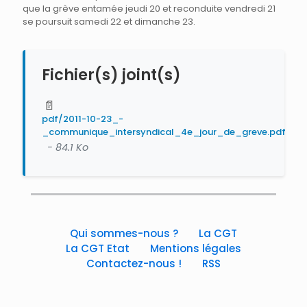
que la grève entamée jeudi 20 et reconduite vendredi 21
se poursuit samedi 22 et dimanche 23.
Fichier(s) joint(s)
📄
pdf/2011-10-23_-
_communique_intersyndical_4e_jour_de_greve.pdf
- 84.1 Ko
Qui sommes-nous ?
La CGT
La CGT Etat
Mentions légales
Contactez-nous !
RSS