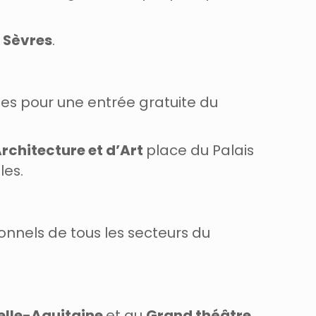
 Sèvres
.
es pour une entrée gratuite du
Architecture et d’Art
place du Palais
les.
onnels de tous les secteurs du
velle-Aquitaine
et au
Grand théâtre