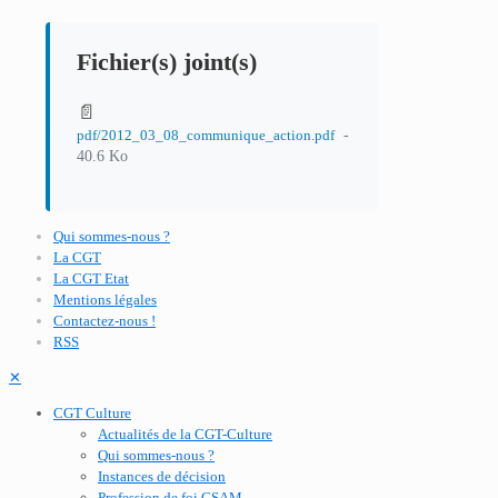
Fichier(s) joint(s)
📄
-
pdf/2012_03_08_communique_action.pdf
40.6 Ko
Qui sommes-nous ?
La CGT
La CGT Etat
Mentions légales
Contactez-nous !
RSS
✕
CGT Culture
Actualités de la CGT-Culture
Qui sommes-nous ?
Instances de décision
Profession de foi CSAM