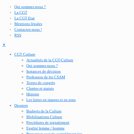
Qui sommes-nous ?
La CGT
La CGT Etat
Mentions légales
Contactez-nous !
RSS
✕
CGT Culture
Actualités de la CGT-Culture
Qui sommes-nous ?
Instances de décision
Profession de foi CSAM
Textes de congrès
Chartes et statuts
Histoire
Les luttes en images et en sons
Dossiers
Budgets de la Culture
Mobilisations Culture
Procédures de signalement
Egalité femme / homme
Protection sociale complémentaire