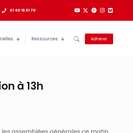
01 40 15 51 70
ielles
Ressources
Adhérer
ion à 13h
s, les assemblées générales ce matin