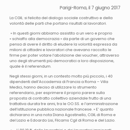
Parigi-Roma, il 7 giugno 2017
La CGIL: si felicita del dialogo sociale costruttivo e della
volontà delle parti che portano risultati ai lavoratori.
» In questi giorni abbiamo assistito a un vero e proprio
« schiaffo alla democrazia » da parte di un governo che
pensa di avere il diritto di eludere la volontà espressa da
milioni di cittadini e lavoratori che avevano raccolto le
firme per poter votare l’abolizione dei voucher, attraverso
uno degli strumenti più democratici a loro disposizione,
quale è il referendum.
Negli stessi giorni, in un contesto molto più piccolo, i 40
dipendenti dell’Accademia di Francia a Roma – Villa
Medici, hanno deciso di utilizzare lo strumento
referendario, per esprimere il proprio parere sulla
proposta di contratto collettivo aziendale frutto di una
trattativa durata tre anni, tra le OO.SS. e l’amministrazione
dell’istituzione pubblica nazionale francese. » E’ quanto
dichiarano in una nota Diana Agostinello, CGIL di Roma e
del Lazio e Edoardo Lisi, Filcams Cgil di Roma e del Lazio.