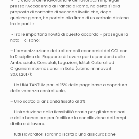
» – L’ 89,18 % delle lavoratrici e dei lavoratori impiegati
presso l’Accademia di Francia a Roma, ha detto sì alla
proposta di contratto di secondo livello che, dopo
qualche giorno, ha portato alla firma di un verbale d’intesa
tra le parti. »
» Tra le importanti novità di questo accordo – prosegue la
nota – ci sono:
– L’armonizzazione dei trattamenti economici del CCL con
la Disciplina del Rapporto di Lavoro per i dipendenti delle
Ambasciate, Consolati, Legazioni, Istituti Culturali ed
Organismi internazionali in Italia (ultimo rinnnovo il
30,01,2017);
– Un UNA TANTUM pari al 15% della paga base a copertura
della vacanza contrattuale;
– Uno scatto di anzianità fissato al 3%;
– L’introduzione della flessibilità oraria per gli straordinari
e della banca ore per facilitare la conciliazione dei tempi
di vita e di lavoro;
– tutti i lavoratori saranno iscritti a una assicurazione