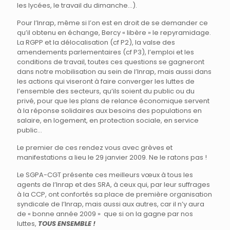
les lycées, le travail du dimanche…).
Pour l’Inrap, même si l’on est en droit de se demander ce
qu’il obtenu en échange, Bercy « libère » le repyramidage.
La RGPP et la délocalisation (cf P2), la valse des
amendements parlementaires (cf P3), l’emploi et les
conditions de travail, toutes ces questions se gagneront
dans notre mobilisation au sein de l’Inrap, mais aussi dans
les actions qui viseront à faire converger les luttes de
l’ensemble des secteurs, qu’ils soient du public ou du
privé, pour que les plans de relance économique servent
à la réponse solidaires aux besoins des populations en
salaire, en logement, en protection sociale, en service
public…
Le premier de ces rendez vous avec grèves et
manifestations a lieu le 29 janvier 2009. Ne le ratons pas !
Le SGPA-CGT présente ces meilleurs vœux à tous les
agents de l’Inrap et des SRA, à ceux qui, par leur suffrages
à la CCP, ont confortés sa place de première organisation
syndicale de l’Inrap, mais aussi aux autres, car il n’y aura
de « bonne année 2009 » que si on la gagne par nos
luttes,
TOUS ENSEMBLE !