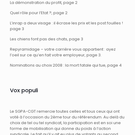
La démonstration du profit, page 2
Quel rôle pour l’Etat ?, page 2
L’inrap a deux visage : il écrase les prix et les post fouilles !
page 3
Les chiens font pas des chats, page 3
Repyramidage – votre carrière vous appartient : ayez
l’oeil sur ce qu’en fait votre employeur, page 3.
Nominations au choix 2008 : la mort fatale qui tue, page 4
Vox populi
Le SGPA-CGT remercie toutes celles et tous ceux qui ont
voté à l’occasion du 2ème tour du référendum. Au delà du
choix de tel ou tel syndicat, la participation est en soi une
forme de mobilisation qui donne du poids à l’action
syndicale. Le fait qu’il y ait eu plus de votants au second