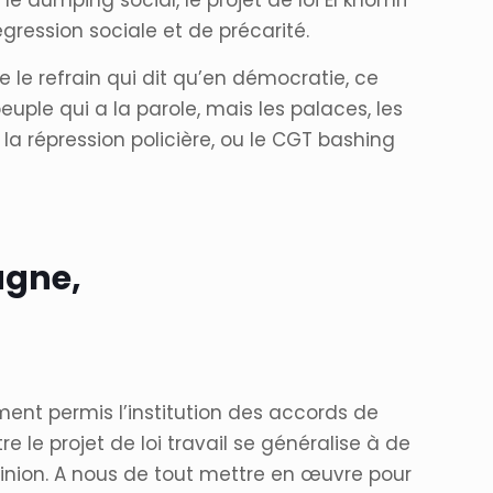
e dumping social, le projet de loi El khomri
gression sociale et de précarité.
e refrain qui dit qu’en démocratie, ce
peuple qui a la parole, mais les palaces, les
n, la répression policière, ou le CGT bashing
agne,
ent permis l’institution des accords de
 le projet de loi travail se généralise à de
pinion. A nous de tout mettre en œuvre pour