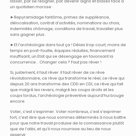
lasser, par se résigner, par devenir aigris et blasés face à
un quotidien morose :
►Repyramidage fantôme, primes de suppléance,
délocalisation, contrat d’activités, nominations au choix,
indemnités chômage, conditions de travail, travailler plus
sans gagner plus.
►Et l’archéologie dans tout ça ! Délais trop court, moins de
temps en post-fouille, équipes réduites, financement
insuffisant, un Etat qui se désengage en favorisant la
concurrence… Changer cela ? Faut pas rêver !
Si, justement, il faut rêver. Il faut rêver de ce rêve
révolutionnaire, ce rêve qui transforme le réel, ce rêve qui
depuis 20 ans transforme des CDD en CDI, ce rêve qui fait
que malgré les revers, malgré les coups droits et les
coups tordus, l’archéologie préventive aujourd’hui bouge
encore.
Voter, c’est s’exprimer. Voter nombreux, c’est s’exprimer
fort, c’est dire que nous sommes déterminés à nous battre
pour que notre travail produise de la connaissance plutôt
que de l’alibi, et qu’il nous nourrisse au lieu de nous
asservir.