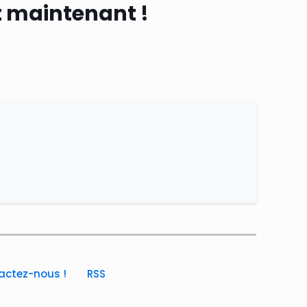
st maintenant !
actez-nous !
RSS