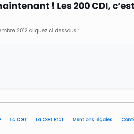
 maintenant ! Les 200 CDI, c’e
embre 2012 cliquez ci dessous :
o
?
La CGT
La CGT Etat
Mentions légales
Cont