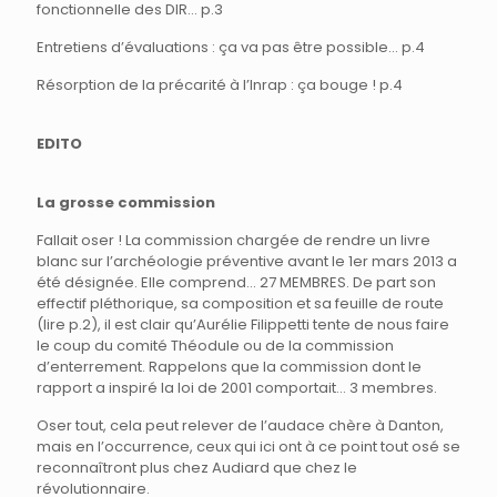
fonctionnelle des DIR… p.3
Entretiens d’évaluations : ça va pas être possible… p.4
Résorption de la précarité à l’Inrap : ça bouge ! p.4
EDITO
La grosse commission
Fallait oser ! La commission chargée de rendre un livre
blanc sur l’archéologie préventive avant le 1er mars 2013 a
été désignée. Elle comprend… 27 MEMBRES. De part son
effectif pléthorique, sa composition et sa feuille de route
(lire p.2), il est clair qu’Aurélie Filippetti tente de nous faire
le coup du comité Théodule ou de la commission
d’enterrement. Rappelons que la commission dont le
rapport a inspiré la loi de 2001 comportait… 3 membres.
Oser tout, cela peut relever de l’audace chère à Danton,
mais en l’occurrence, ceux qui ici ont à ce point tout osé se
reconnaîtront plus chez Audiard que chez le
révolutionnaire.