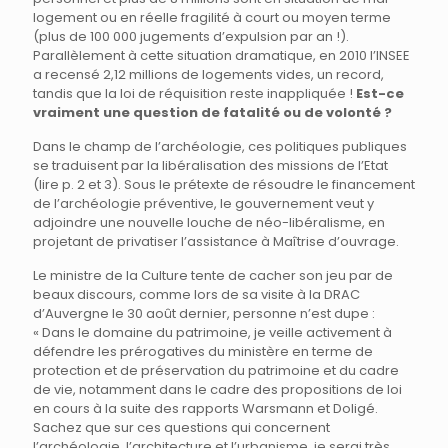
logement ou en réelle fragilité à court ou moyen terme
(plus de 100 000 jugements d’expulsion par an !).
Parallèlement à cette situation dramatique, en 2010 l’INSEE
a recensé 2,12 millions de logements vides, un record,
tandis que la loi de réquisition reste inappliquée !
Est-ce
vraiment une question de fatalité ou de volonté ?
Dans le champ de l’archéologie, ces politiques publiques
se traduisent par la libéralisation des missions de l’Etat
(lire p. 2 et 3). Sous le prétexte de résoudre le financement
de l’archéologie préventive, le gouvernement veut y
adjoindre une nouvelle louche de néo-libéralisme, en
projetant de privatiser l’assistance à Maîtrise d’ouvrage.
Le ministre de la Culture tente de cacher son jeu par de
beaux discours, comme lors de sa visite à la DRAC
d’Auvergne le 30 août dernier, personne n’est dupe :
« Dans le domaine du patrimoine, je veille activement à
défendre les prérogatives du ministère en terme de
protection et de préservation du patrimoine et du cadre
de vie, notamment dans le cadre des propositions de loi
en cours à la suite des rapports Warsmann et Doligé.
Sachez que sur ces questions qui concernent
l’archéologie, l’architecture et l’urbanisme, je serai très