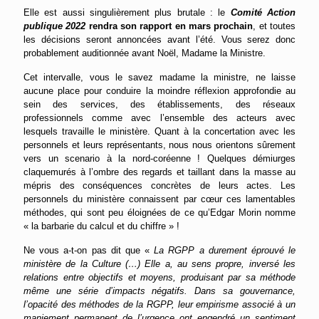
Elle est aussi singulièrement plus brutale : le
Comité Action
publique 2022
rendra son rapport en mars prochain
, et toutes
les décisions seront annoncées avant l’été. Vous serez donc
probablement auditionnée avant Noël, Madame la Ministre.
Cet intervalle, vous le savez madame la ministre, ne laisse
aucune place pour conduire la moindre réflexion approfondie au
sein des services, des établissements, des réseaux
professionnels comme avec l’ensemble des acteurs avec
lesquels travaille le ministère. Quant à la concertation avec les
personnels et leurs représentants, nous nous orientons sûrement
vers un scenario à la nord-coréenne ! Quelques démiurges
claquemurés à l’ombre des regards et taillant dans la masse au
mépris des conséquences concrètes de leurs actes. Les
personnels du ministère connaissent par cœur ces lamentables
méthodes, qui sont peu éloignées de ce qu’Edgar Morin nomme
« la barbarie du calcul et du chiffre » !
Ne vous a-t-on pas dit que «
La RGPP a durement éprouvé le
ministère de la Culture (…) Elle a, au sens propre, inversé les
relations entre objectifs et moyens, produisant par sa méthode
même une série d’impacts négatifs. Dans sa gouvernance,
l’opacité des méthodes de la RGPP, leur empirisme associé à un
maniement permanent de l’urgence ont engendré un sentiment