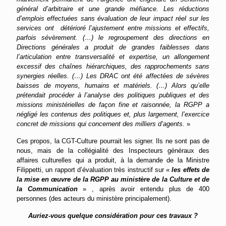
général d’arbitraire et une grande méfiance. Les réductions
d’emplois effectuées sans évaluation de leur impact réel sur les
services ont détérioré l’ajustement entre missions et effectifs,
parfois sévèrement. (…) le regroupement des directions en
Directions générales a produit de grandes faiblesses dans
l’articulation entre transversalité et expertise, un allongement
excessif des chaînes hiérarchiques, des rapprochements sans
synergies réelles. (…) Les DRAC ont été affectées de sévères
baisses de moyens, humains et matériels. (…) Alors qu’elle
prétendait procéder à l’analyse des politiques publiques et des
missions ministérielles de façon fine et raisonnée, la RGPP a
négligé les contenus des politiques et, plus largement, l’exercice
concret de missions qui concernent des milliers d’agents.
»
Ces propos, la CGT-Culture pourrait les signer. Ils ne sont pas de
nous, mais de la collégialité des Inspecteurs généraux des
affaires culturelles qui a produit, à la demande de la Ministre
Filippetti, un rapport d’évaluation très instructif sur «
les effets de
la mise en œuvre de la RGPP au ministère de la Culture et de
la Communication
» , après avoir entendu plus de 400
personnes (des acteurs du ministère principalement).
Auriez-vous quelque considération pour ces travaux ?