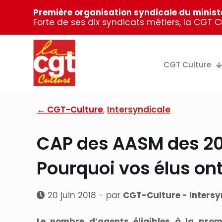
Première organisation syndicale du ministè
Forte de ses dix syndicats métiers, la CGT 
CGT Culture
← CGT-Culture
,
Intersyndicale
CAP des AASM des 20 e
Pourquoi vos élus ont
20 juin 2018 - par
CGT-Culture - Intersy
Le nombre d’agents éligibles à la pro