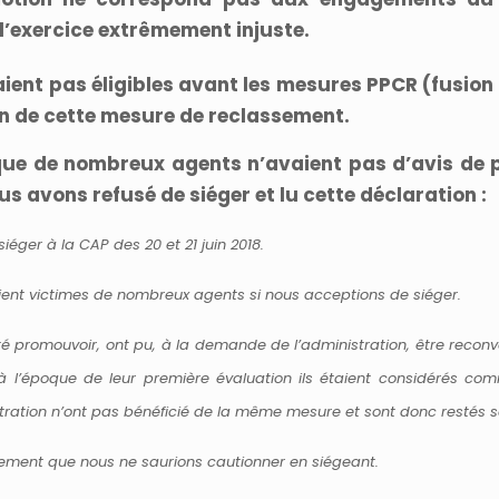
l’exercice extrêmement injuste.
aient pas éligibles avant les mesures PPCR (fusion
on de cette mesure de reclassement.
ue de nombreux agents n’avaient pas d’avis de p
s avons refusé de siéger et lu cette déclaration :
éger à la CAP des 20 et 21 juin 2018.
raient victimes de nombreux agents si nous acceptions de siéger.
té promouvoir, ont pu, à la demande de l’administration, être recon
 à l’époque de leur première évaluation ils étaient considérés c
stration n’ont pas bénéficié de la même mesure et sont donc restés 
tement que nous ne saurions cautionner en siégeant.