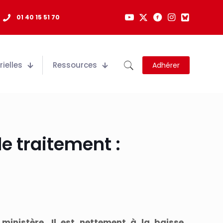
01 40 15 51 70
ielles
Ressources
Adhérer
de traitement :
nistère. Il est nettement à la baisse,