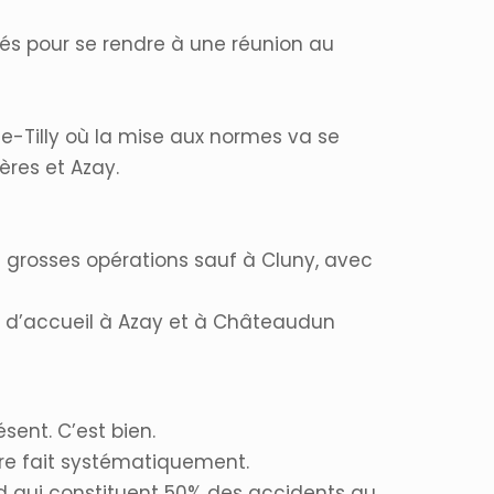
sés pour se rendre à une réunion au
tte-Tilly où la mise aux normes va se
res et Azay.
 grosses opérations sauf à Cluny, avec
lle d’accueil à Azay et à Châteaudun
sent. C’est bien.
être fait systématiquement.
ied qui constituent 50% des accidents au