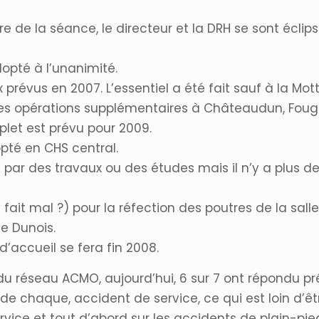
e de la séance, le directeur et la DRH se sont éclip
pté à l’unanimité.
x prévus en 2007. L’essentiel a été fait sauf à la Mo
s opérations supplémentaires à Châteaudun, Fougè
et est prévu pour 2009.
té en CHS central.
ar des travaux ou des études mais il n’y a plus de
a fait mal ?) pour la réfection des poutres de la sa
e Dunois.
d’accueil se fera fin 2008.
 du réseau ACMO, aujourd’hui, 6 sur 7 ont répondu pré
te de chaque, accident de service, ce qui est loin d’
service et tout d’abord sur les accidents de plain-p