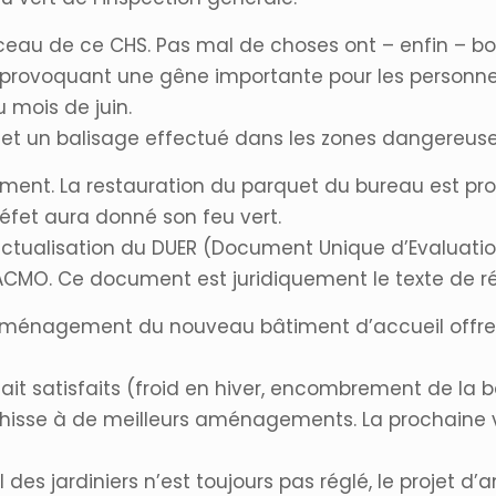
au de ce CHS. Pas mal de choses ont – enfin – boug
ur provoquant une gêne importante pour les personnel
u mois de juin.
 et un balisage effectué dans les zones dangereuse
ent. La restauration du parquet du bureau est p
réfet aura donné son feu vert.
l’actualisation du DUER (Document Unique d’Evaluati
n ACMO. Ce document est juridiquement le texte de 
l’aménagement du nouveau bâtiment d’accueil offre 
ait satisfaits (froid en hiver, encombrement de la
échisse à de meilleurs aménagements. La prochaine v
l des jardiniers n’est toujours pas réglé, le proj