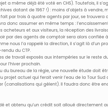
jet a même déjà été voté en CHS). Toutefois, il s’ag
hives datant de 1967 !) : moins d’objets à vendre,
il fait par trois à quatre agents par jour, se trouver
evra donc assumer en même temps : l’encaissement d
acheteurs et aux visiteurs, la réception des livraiso
ir par des agents de comptoir sera alors confiée à 
mme nous l’a rappelé la direction, il s’agit là d’un 
-rendu du CTP.
es de travail exposés aux intempéries sur le reste d
ur l’hiver prochain.
du bureau de la régie, une nouvelle étude doit être
du projet actuel qui ferait venir l’eau de la Tour Su
 (canalisations qui gèlent). Il faudra donc être en
ndé et obtenu qu’un crédit soit alloué directemen