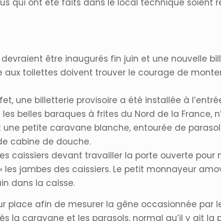
us qui ont été faits dans le local technique soient
evraient être inaugurés fin juin et une nouvelle bille
aux toilettes doivent trouver le courage de monter
fet, une billetterie provisoire a été installée à l’en
t les belles baraques à frites du Nord de la France,
st une petite caravane blanche, entourée de parasols. 
ir de cabine de douche.
les caissiers devant travailler la porte ouverte pou
r » les jambes des caissiers. Le petit monnayeur am
in dans la caisse.
ur place afin de mesurer la gêne occasionnée par le
a caravane et les parasols, normal qu’il y ait la p