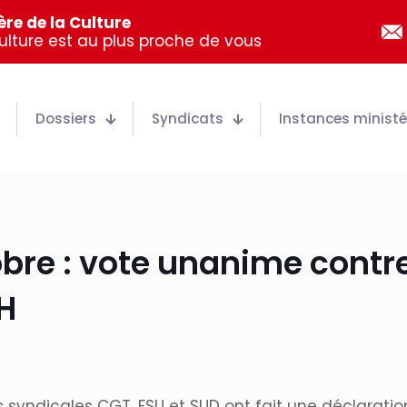
re de la Culture
Culture est au plus proche de vous
Dossiers
Syndicats
Instances ministér
re : vote unanime contre 
H
s syndicales CGT, FSU et SUD ont fait une déclarati