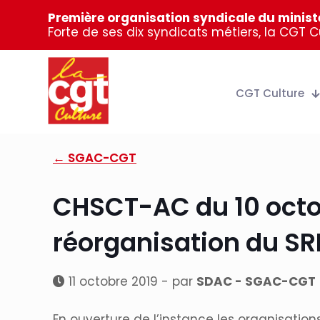
Première organisation syndicale du ministè
Forte de ses dix syndicats métiers, la CGT 
CGT Culture
← SGAC-CGT
CHSCT-AC du 10 octob
réorganisation du SR
11 octobre 2019 - par
SDAC - SGAC-CGT
En ouverture de l’instance les organisation