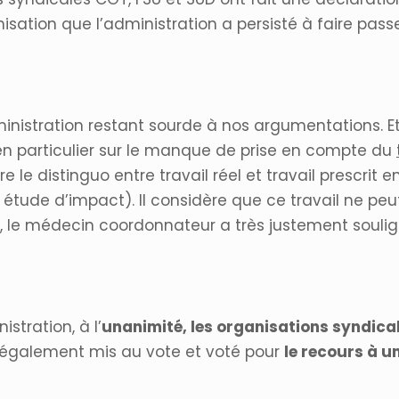
anisation que l’administration a persisté à faire pa
dministration restant sourde à nos argumentations. 
s en particulier sur le manque de prise en compte du
faire le distinguo entre travail réel et travail prescr
étude d’impact). Il considère que ce travail ne peut 
a, le médecin coordonnateur a très justement soulign
stration, à l’
unanimité, les organisations syndica
également mis au vote et voté pour
le recours à u