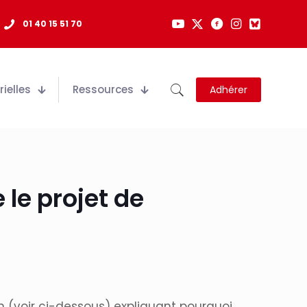
01 40 15 51 70
ielles
Ressources
Adhérer
le projet de
on (voir ci-dessous) expliquant pourquoi