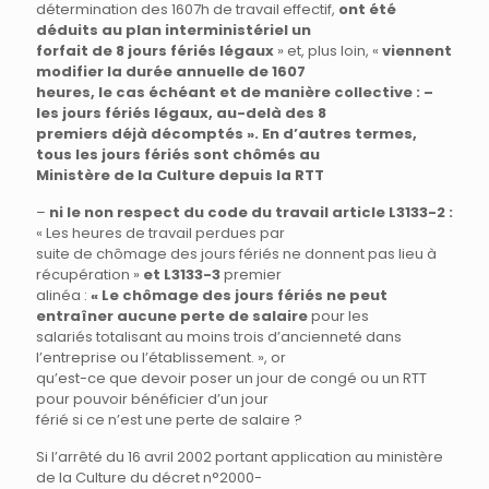
détermination des 1607h de travail effectif,
ont été
déduits au plan interministériel un
forfait de 8 jours fériés légaux
» et, plus loin, «
viennent
modifier la durée annuelle de 1607
heures, le cas échéant et de manière collective : –
les jours fériés légaux, au-delà des 8
premiers déjà décomptés ». En d’autres termes,
tous les jours fériés sont chômés au
Ministère de la Culture depuis la RTT
–
ni le non respect du code du travail article L3133-2 :
« Les heures de travail perdues par
suite de chômage des jours fériés ne donnent pas lieu à
récupération »
et L3133-3
premier
alinéa :
« Le chômage des jours fériés ne peut
entraîner aucune perte de salaire
pour les
salariés totalisant au moins trois d’ancienneté dans
l’entreprise ou l’établissement. », or
qu’est-ce que devoir poser un jour de congé ou un RTT
pour pouvoir bénéficier d’un jour
férié si ce n’est une perte de salaire ?
Si l’arrêté du 16 avril 2002 portant application au ministère
de la Culture du décret n°2000-