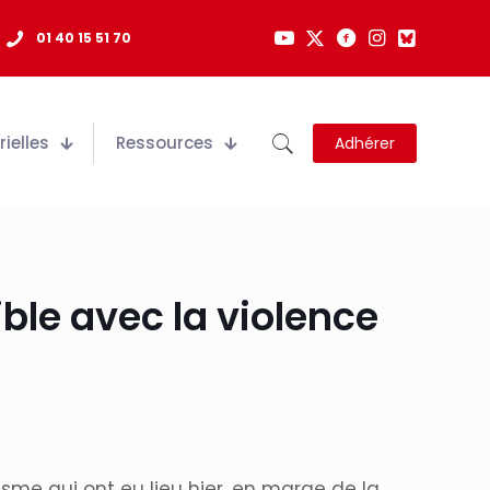
01 40 15 51 70
ielles
Ressources
Adhérer
ble avec la violence
me qui ont eu lieu hier, en marge de la