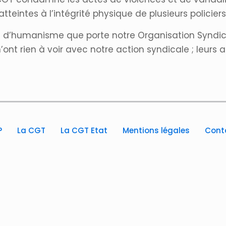
teintes à l’intégrité physique de plusieurs policiers
eurs d’humanisme que porte notre Organisation Syndi
n’ont rien à voir avec notre action syndicale ; leurs
?
La CGT
La CGT Etat
Mentions légales
Cont