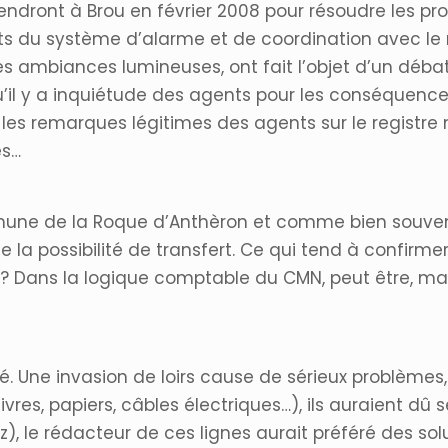
 rendront à Brou en février 2008 pour résoudre les
s du système d’alarme et de coordination avec l
es ambiances lumineuses, ont fait l’objet d’un débat
u’il y a inquiétude des agents pour les conséquences 
e les remarques légitimes des agents sur le registre
es…
une de la Roque d’Anthèron et comme bien souven
e la possibilité de transfert. Ce qui tend à confirm
 Dans la logique comptable du CMN, peut être, mais
. Une invasion de loirs cause de sérieux problèmes
vres, papiers, câbles électriques…), ils auraient dû se
az), le rédacteur de ces lignes aurait préféré des so