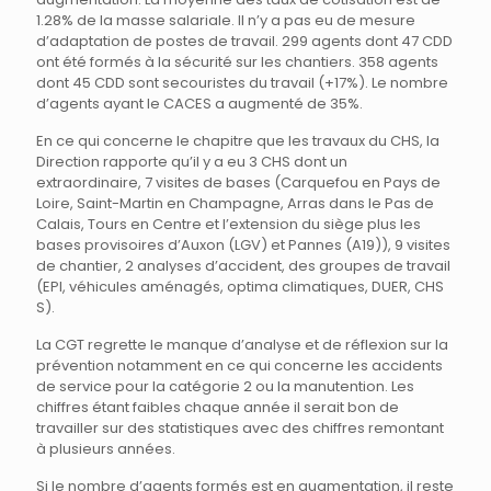
1.28% de la masse salariale. Il n’y a pas eu de mesure
d’adaptation de postes de travail. 299 agents dont 47 CDD
ont été formés à la sécurité sur les chantiers. 358 agents
dont 45 CDD sont secouristes du travail (+17%). Le nombre
d’agents ayant le CACES a augmenté de 35%.
En ce qui concerne le chapitre que les travaux du CHS, la
Direction rapporte qu’il y a eu 3 CHS dont un
extraordinaire, 7 visites de bases (Carquefou en Pays de
Loire, Saint-Martin en Champagne, Arras dans le Pas de
Calais, Tours en Centre et l’extension du siège plus les
bases provisoires d’Auxon (LGV) et Pannes (A19)), 9 visites
de chantier, 2 analyses d’accident, des groupes de travail
(EPI, véhicules aménagés, optima climatiques, DUER, CHS
S).
La CGT regrette le manque d’analyse et de réflexion sur la
prévention notamment en ce qui concerne les accidents
de service pour la catégorie 2 ou la manutention. Les
chiffres étant faibles chaque année il serait bon de
travailler sur des statistiques avec des chiffres remontant
à plusieurs années.
Si le nombre d’agents formés est en augmentation, il reste