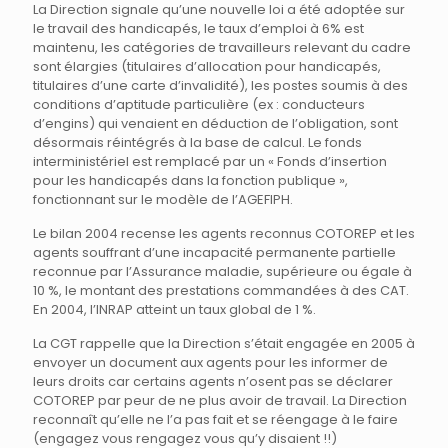
La Direction signale qu’une nouvelle loi a été adoptée sur
le travail des handicapés, le taux d’emploi à 6% est
maintenu, les catégories de travailleurs relevant du cadre
sont élargies (titulaires d’allocation pour handicapés,
titulaires d’une carte d’invalidité), les postes soumis à des
conditions d’aptitude particulière (ex : conducteurs
d’engins) qui venaient en déduction de l’obligation, sont
désormais réintégrés à la base de calcul. Le fonds
interministériel est remplacé par un « Fonds d’insertion
pour les handicapés dans la fonction publique »,
fonctionnant sur le modèle de l’AGEFIPH.
Le bilan 2004 recense les agents reconnus COTOREP et les
agents souffrant d’une incapacité permanente partielle
reconnue par l’Assurance maladie, supérieure ou égale à
10 %, le montant des prestations commandées à des CAT.
En 2004, l’INRAP atteint un taux global de 1 %.
La CGT rappelle que la Direction s’était engagée en 2005 à
envoyer un document aux agents pour les informer de
leurs droits car certains agents n’osent pas se déclarer
COTOREP par peur de ne plus avoir de travail. La Direction
reconnaît qu’elle ne l’a pas fait et se réengage à le faire
(engagez vous rengagez vous qu’y disaient !!)