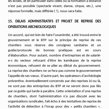
les écoles, et en particulier dans celles où la formation à distance
n’est pas possible (spectacle vivant, danse, cirque, etc.), une
réponse formelle, mais différée ( !), nous sera faite.
É
15. D
LAIS ADMINISTRATIFS ET PROJET DE REPRISE DES
É
É
OP
RATIONS ARCH
OLOGIQUES
Un accord, qui est loin de faire l’unanimité, a été trouvé entre le
gouvernement et le BTP sur le principe de reprise de ces
chantiers sous réserve des consignes sanitaires et un
guide/protocole de bonnes pratiques est en cours
d’élaboration. Pour autant, nombre d’entreprises et de salarié-
e-s du secteur refusant d’être les kamikazes de la reprise
économique, refusent de se plier au diktat du gouvernement.
La reprise des chantiers ne se fera pas comme le gouvernement
l’appelle de ses vœux. D’autre part, les opérateurs d’archéologie
préventive, éventuellement concernés par des reprises ici ou là,
ne sont pas des entreprises du BTP et ne seront donc pas liés
par ce guide qui tarde à paraître. Cette orientation d’une reprise
de chantiers, dont l’administration n’a pas discuté avec les
organisations syndicales, fait écho à des tentatives de reprise de
l’activité de détection à l’Inrap pour des « petits chantiers ».