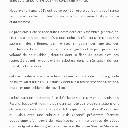
Suite du diagnostic RPS 2017 du consultant Anthéas
Nous avons demandé l’ajout de ce point à l’ordre du jour, la souffrance
au travail reste un très grave dysfonctionnement dans notre
établissement.
Ce problème a été relancé suite à notre dernière Assemblée générale, en
effet les agents ont exprimés à quel point ils n’en pouvaient plus : ils
subissent des critiques, des remises en cause permanentes, des
humiliations lors de réunions, des collègues ont déjà exprimé une
volonté de se suicider ; d’autres dont la fiche de poste n’est pas
respectée et qui rencontrent du sabotage dans la réalisation de leur
travail, de la délation…
Cela se manifeste aussi par le biais de courriels au contenu d’une grande
brutalité, ou d’autres plus insidieux dont le caractère répétitif participe à
instaurer une ambiance de travail toxique.
L’administration a reconnu être défaillante sur le DUERP et les Risques
Psycho Sociaux et nous indique dans sa note que plusieurs actions ont
été mises en place pour y remédier telles que : – la création d’un journal
du Palais avec une rubrique ”24h chrono” présentant l’activité
quotidienne d’un agent de l’établissement ; – rencontres de début
d’année (galette des rois) et de rentrée avec Benjamin Stora et Mercedes