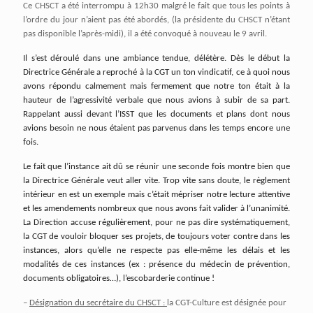
Ce CHSCT a été interrompu à 12h30 malgré le fait que tous les points à
l’ordre du jour n’aient pas été abordés, (la présidente du CHSCT n’étant
pas disponible l’après-midi), il a été convoqué à nouveau le 9 avril.
Il s’est déroulé dans une ambiance tendue, délétère. Dès le début la
Directrice Générale a reproché à la CGT un ton vindicatif, ce à quoi nous
avons répondu calmement mais fermement que notre ton était à la
hauteur de l’agressivité verbale que nous avions à subir de sa part.
Rappelant aussi devant l’ISST que les documents et plans dont nous
avions besoin ne nous étaient pas parvenus dans les temps encore une
fois.
Le fait que l’instance ait dû se réunir une seconde fois montre bien que
la Directrice Générale veut aller vite. Trop vite sans doute, le règlement
intérieur en est un exemple mais c’était mépriser notre lecture attentive
et les amendements nombreux que nous avons fait valider à l’unanimité.
La Direction accuse régulièrement, pour ne pas dire systématiquement,
la CGT de vouloir bloquer ses projets, de toujours voter contre dans les
instances, alors qu’elle ne respecte pas elle-même les délais et les
modalités de ces instances (ex : présence du médecin de prévention,
documents obligatoires…), l’escobarderie continue !
–
Désignation du secrétaire du CHSCT :
la CGT-Culture est désignée pour