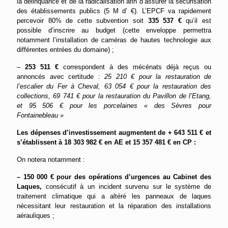
la délinquance et de la radicalisation afin d’assurer la sécurisation
des établissements publics (5 M d’ €). L’EPCF va rapidement
percevoir 80% de cette subvention soit
335 537 €
qu’il est
possible d’inscrire au budget (cette enveloppe permettra
notamment l’installation de caméras de hautes technologie aux
différentes entrées du domaine) ;
–
253 511 €
correspondent à des mécénats déjà reçus ou
annoncés avec certitude :
25 210 € pour la restauration de
l’escalier du Fer à Cheval, 63 054 € pour la restauration des
collections, 69 741 € pour la restauration du Pavillon de l’Etang,
et 95 506 € pour les porcelaines « des Sèvres pour
Fontainebleau »
Les dépenses d’investissement augmentent de + 643 511 € et
s’établissent à 18 303 982 € en AE et 15 357 481 € en CP :
On notera notamment :
– 150 000 € pour des opérations d’urgences au Cabinet des
Laques,
consécutif à un incident survenu sur le système de
traitement climatique qui a altéré les panneaux de laques
nécessitant leur restauration et la réparation des installations
aérauliques ;