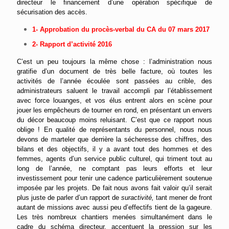
directeur le financement d’une opération spécifique de
sécurisation des accès.
1- Approbation du procès-verbal du CA du 07 mars 2017
2- Rapport d’activité 2016
C’est un peu toujours
la même chose : l’administration nous
gratifie d’un document de très belle facture, où toutes les
activités de l’année écoulée sont passées au crible, des
administrateurs saluent le travail accompli par l’établissement
avec force louanges, et vos élus entrent alors en scène pour
jouer les empêcheurs de tourner en rond, en présentant un envers
du décor beaucoup moins reluisant. C’est que ce rapport nous
oblige ! En qualité de représentants du personnel, nous nous
devons de marteler que derrière la sécheresse des chiffres, des
bilans et des objectifs, il y a avant tout des hommes et des
femmes, agents d’un service public culturel, qui triment tout au
long de l’année, ne comptant pas leurs efforts et leur
investissement pour tenir une cadence particulièrement soutenue
imposée par les projets. De fait nous avons fait valoir qu’il serait
plus juste de parler d’un rapport de
suractivité,
tant
mener de front
autant de missions avec aussi peu d’effectifs tient de la gageure.
Les très nombreux chantiers menées simultanément dans le
cadre du schéma directeur, accentuent la pression sur les