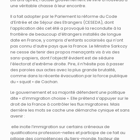
une véritable chasse à leur encontre.
Il a fait adopter par le Parlement la réforme du Code
d’Entrée et de Séjour des Etrangers (CESEDA), dont
l’application dès cet été a provoqué la reconduite à la
frontière de beaucoup d’étrangers installés de longue
date en France, y compris d’enfants scolarisés qui n’ont
pas connu d’autre pays que la France. Le Ministre Sarkozy
ne cesse de tenir des propos menaçants vis à vis des
sans-papiers, dont l’objectif évident est de séduire
l’électorat d’extrême droite. Pire, il n’hésite pas à passer
des paroles aux actes avec la plus grande brutalité,
comme dans la récente évacuation par la force publique
du « squat » de Cachan.
Le gouvernement et sa majorité défendent une politique
dite « d’immigration choisie ». Elle prétend s’appuyer sur le
droit de la France à contrôler les flux migratoires. Mais
derrière les mots se cache une démarche cynique et sans
avenir :
elle incite l’immigration sur certains créneaux de
qualifications profession-nelles et participe de ce fait au
pillage des compétences du tiers-monde, facteur de