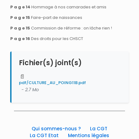
P a g e 14
Hommage à nos camarades et amis
P a g e 15
Faire-part de naissances
P a g e 15
Commission de réforme : on lâche rien !
P a g e 16
Des droits pour les CHSCT
Fichier(s) joint(s)
📄
pdf/CULTURE_AU_POING11B.pdf
- 2.7 Mo
Qui sommes-nous ?
La CGT
La CGT Etat
Mentions légales