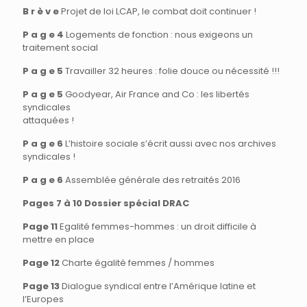
B r è v e
Projet de loi LCAP, le combat doit continuer !
P a g e 4
Logements de fonction : nous exigeons un
traitement social
P a g e 5
Travailler 32 heures : folie douce ou nécessité !!!
P a g e 5
Goodyear, Air France and Co : les libertés
syndicales
attaquées !
P a g e 6
L’histoire sociale s’écrit aussi avec nos archives
syndicales !
P a g e 6
Assemblée générale des retraités 2016
Pages 7 à 10 Dossier spécial DRAC
Page 11
Egalité femmes-hommes : un droit difficile à
mettre en place
Page 12
Charte égalité femmes / hommes
Page 13
Dialogue syndical entre l’Amérique latine et
l’Europes