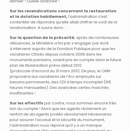
dernier ! Quelle avancée !
Sur les revendications concernant la restauration
et la dotation habillement,
l’administration s’est
contentée de répondre qu’elle allait chiffrer le coût de la
revalorisation. A suivre donc…
Sur la question de la précarité
, après de nombreuses
réticences, le Ministère a fini par s’engager par écrit
à intervenir auprès de la Fonction Publique pour que les
vacataires CDIsés depuis octobre 2009 dans les
monuments parisiens, soient pris en compte dans le future
plan de titularisation prévu début 2012
(protocole d’accord du 31 mars 2011). De plus, le CMN
proposera aux vacataires de l’Arc employés sur
besoins permanents, des CDI à temps incomplet (105
heures mensuelles). Des avancées certes mais très
insuffisantes !
Sur les effectifs
par contre, nous sommes encore très
loin du compte ! Alors que les agents réclament un
renfort de dix agents postés absolument nécessaires
pour assurer l’acceuil et la sécurité du monument,
l’administration nous répond qu’il y a un manque
d’encadrement ! Par conséquent il sera demandé au