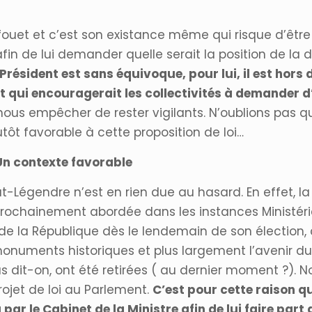
uet et c’est son existance même qui risque d’être
in de lui demander quelle serait la position de la d
Président est sans équivoque, pour lui, il est hors
t qui encouragerait les collectivités à demander d
ous empêcher de rester vigilants. N’oublions pas 
lutôt favorable à cette proposition de loi…
 Un contexte favorable
t-Légendre n’est en rien due au hasard. En effet, la 
rochainement abordée dans les instances Ministériel
de la République dès le lendemain de son élection, 
onuments historiques et plus largement l’avenir du M
us dit-on, ont été retirées ( au dernier moment ?).
et de loi au Parlement.
C’est pour cette raison q
r le Cabinet de la Ministre afin de lui faire part