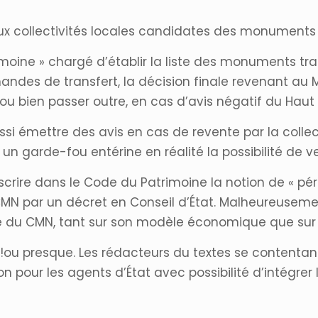
 aux collectivités locales candidates des monuments 
imoine » chargé d’établir la liste des monuments tr
des de transfert, la décision finale revenant au Mi
ou bien passer outre, en cas d’avis négatif du Haut 
ssi émettre des avis en cas de revente par la colle
n garde-fou entérine en réalité la possibilité de v
scrire dans le Code du Patrimoine la notion de « péré
N par un décret en Conseil d’État. Malheureusement
nce du CMN, tant sur son modèle économique que sur
 !ou presque. Les rédacteurs du textes se contentant
on pour les agents d’État avec possibilité d’intégrer 