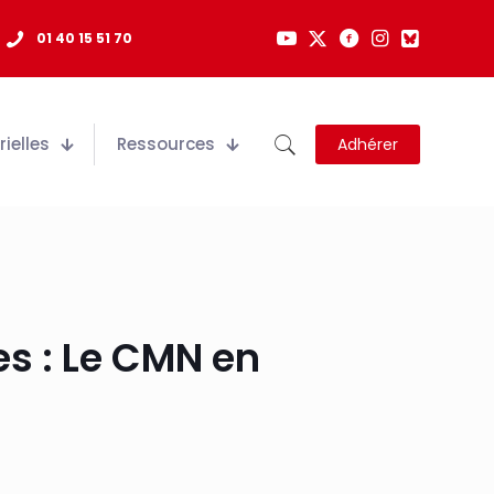
01 40 15 51 70
ielles
Ressources
Adhérer
s : Le CMN en