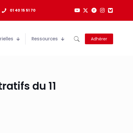
01 40 15 51 70
ielles
Ressources
Adhérer
atifs du 11