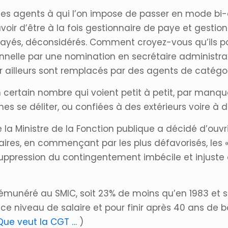
 des agents à qui l’on impose de passer en mode b
oir d’être à la fois gestionnaire de paye et gestionn
payés, déconsidérés. Comment croyez-vous qu’ils po
nelle par une nomination en secrétaire administra
ir ailleurs sont remplacés par des agents de catégor
ertain nombre qui voient petit à petit, par manqu
s se déliter, ou confiées à des extérieurs voire à d
 Ministre de la Fonction publique a décidé d’ouvri
naires, en commençant par les plus défavorisés, les 
suppression du contingentement imbécile et injuste 
 rémunéré au SMIC, soit 23% de moins qu’en 1983 et 
 ce niveau de salaire et pour finir après 40 ans de b
Que veut la CGT …
)