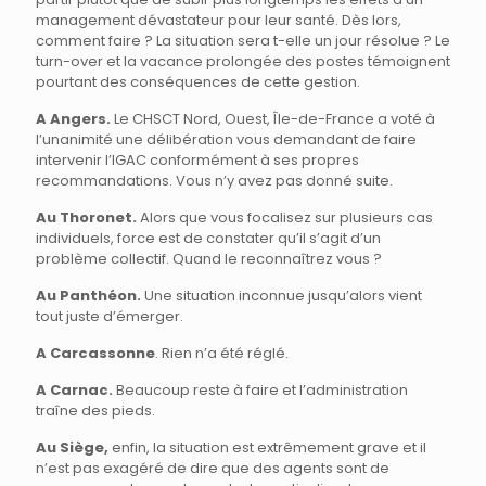
management dévastateur pour leur santé. Dès lors,
comment faire ? La situation sera t-elle un jour résolue ? Le
turn-over et la vacance prolongée des postes témoignent
pourtant des conséquences de cette gestion.
A Angers.
Le CHSCT Nord, Ouest, Île-de-France a voté à
l’unanimité une délibération vous demandant de faire
intervenir l’IGAC conformément à ses propres
recommandations. Vous n’y avez pas donné suite.
Au Thoronet.
Alors que vous focalisez sur plusieurs cas
individuels, force est de constater qu’il s’agit d’un
problème collectif. Quand le reconnaîtrez vous ?
Au Panthéon.
Une situation inconnue jusqu’alors vient
tout juste d’émerger.
A Carcassonne
. Rien n’a été réglé.
A Carnac.
Beaucoup reste à faire et l’administration
traîne des pieds.
Au Siège,
enfin, la situation est extrêmement grave et il
n’est pas exagéré de dire que des agents sont de