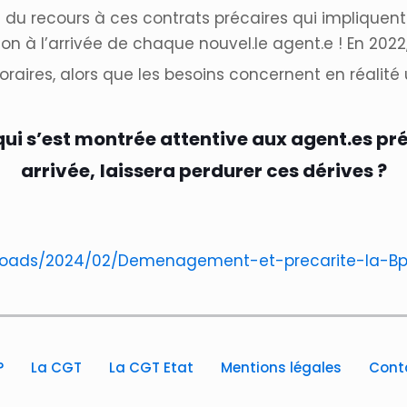
té du recours à ces contrats précaires qui impliquen
 à l’arrivée de chaque nouvel.le agent.e ! En 2022,
horaires, alors que les besoins concernent en réalité
qui s’est montrée attentive aux agent.es pré
arrivée,
laissera perdurer ces dérives ?
ploads/2024/02/Demenagement-et-precarite-la-Bp
?
La CGT
La CGT Etat
Mentions légales
Cont