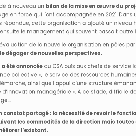
ndé à nouveau un
bilan de la mise en œuvre du proj
age en force qui l’ont accompagnée en 2021. Dans u
s répandue, cette organisation a ajouté un niveau h
i ensuite le management qui souvent passait outre l
évaluation de la nouvelle organisation en pôles par 
 de dégager de nouvelles perspectives.
e a été annoncée
au CSA puis aux chefs de service lo
igence collective », le service des ressources humai
 démarche, ainsi que l’appui d’une structure émana
 d’innovation managériale ». À ce stade, difficile de
sage…
 constat partagé : la nécessité de revoir le fonct
uivant les commodités de la direction mais toutes 
liorer l’existant.