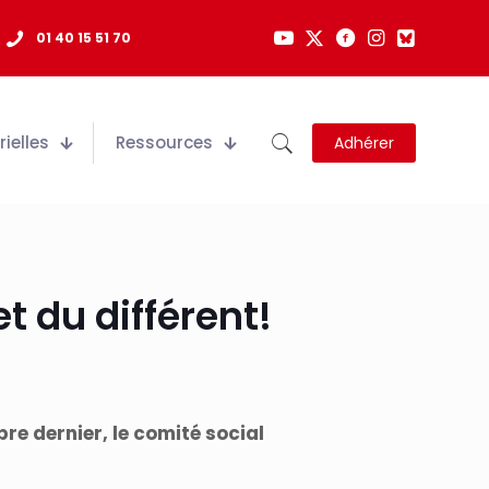
01 40 15 51 70
ielles
Ressources
Adhérer
 du différent!
re dernier, le comité social