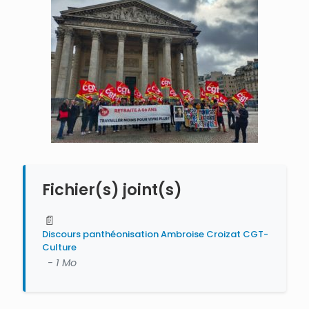
Fichier(s) joint(s)
📄
Discours panthéonisation Ambroise Croizat CGT-
Culture
- 1 Mo