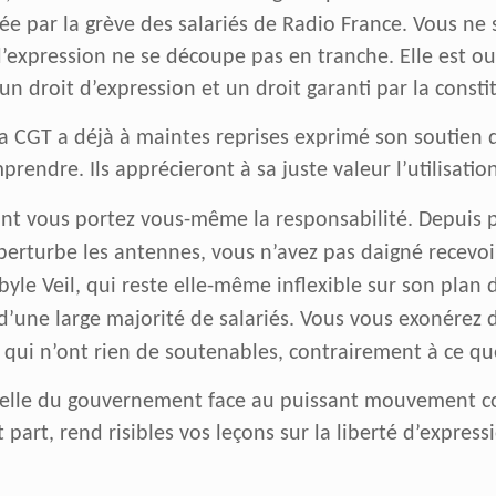
bée par la grève des salariés de Radio France. Vous ne
’expression ne se découpe pas en tranche. Elle est ou e
 un droit d’expression et un droit garanti par la consti
CGT a déjà à maintes reprises exprimé son soutien de
endre. Ils apprécieront à sa juste valeur l’utilisatio
ont vous portez vous-même la responsabilité. Depuis p
rturbe les antennes, vous n’avez pas daigné recevoir 
yle Veil, qui reste elle-même inflexible sur son plan
 d’une large majorité de salariés. Vous vous exonére
 qui n’ont rien de soutenables, contrairement à ce qu
celle du gouvernement face au puissant mouvement con
art, rend risibles vos leçons sur la liberté d’express