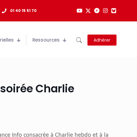
01 40 15 51 70
ielles
Ressources
Adhérer
soirée Charlie
ance Info consacrée à Charlie hebdo et à la