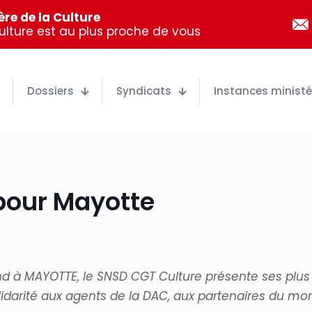
re de la Culture
Culture est au plus proche de vous
Dossiers
Syndicats
Instances ministér
pour Mayotte
nd
à
MAYOTTE,
le
SNSD
CGT
Culture
présente ses plus
lidarité
aux
agents
de
la
DAC,
aux
partenaires
du
mo