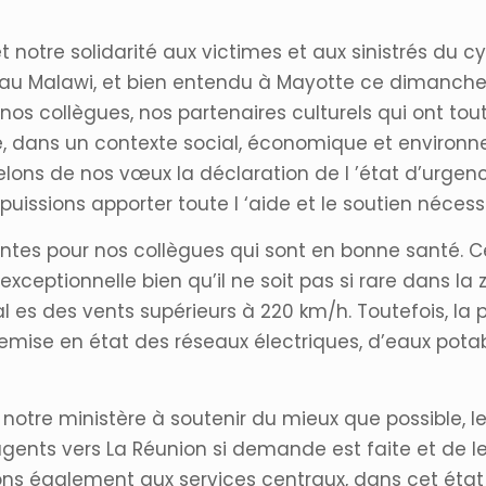
notre solidarité aux victimes et aux sinistrés du c
u Malawi, et bien entendu à Mayotte ce dimanche
os collègues, nos partenaires culturels qui ont tou
lente, dans un contexte social, économique et envir
elons de nos vœux la déclaration de l ’état d’urgen
s puissions apporter toute l ‘aide et le soutien néce
ntes pour nos collègues qui sont en bonne santé. Ce
ceptionnelle bien qu’il ne soit pas si rare dans la
al es des vents supérieurs à 220 km/h. Toutefois, l
remise en état des réseaux électriques, d’eaux pota
 notre ministère à soutenir du mieux que possible, l
 agents vers La Réunion si demande est faite et d
ns également aux services centraux, dans cet état 