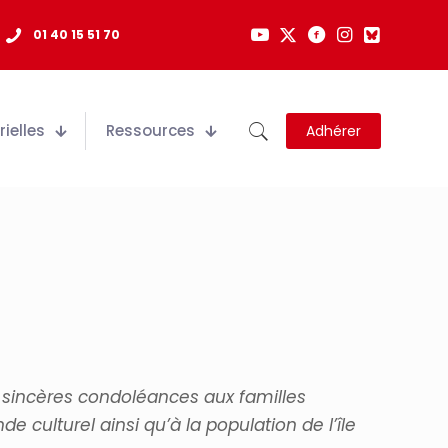
01 40 15 51 70
ielles
Ressources
Adhérer
sincères condoléances aux familles
nde
culturel
ainsi
qu’à
la
population
de
l’île