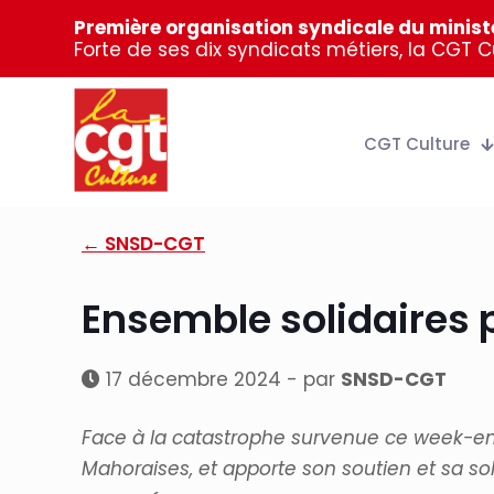
Première organisation syndicale du ministè
Forte de ses dix syndicats métiers, la CGT 
CGT Culture
← SNSD-CGT
Ensemble solidaires 
17 décembre 2024 - par
SNSD-CGT
Face
à
la
catastrophe
survenue
ce
week-e
Mahoraises, et apporte son
soutien
et
sa
so