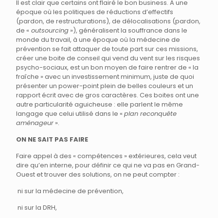
Il est clair que certains ont flairé le bon business. A une
époque où les politiques de réductions d’effectifs
(pardon, de restructurations), de délocalisations (pardon,
de «
outsourcing
»), généralisent la souffrance dans le
monde du travail, à une époque où la médecine de
prévention se fait attaquer de toute part sur ces missions,
créer une boite de conseil qui vend du vent sur les risques
psycho-sociaux, est un bon moyen de faire rentrer de « la
fraîche » avec un investissement minimum, juste de quoi
présenter un power-point plein de belles couleurs et un
rapport écrit avec de gros caractères. Ces boites ont une
autre particularité aguicheuse : elle parlent le même
langage que celui utilisé dans le «
plan reconquête
aménageur
».
ON NE SAIT PAS FAIRE
Faire appel à des « compétences » extérieures, cela veut
dire qu’en interne, pour définir ce qui ne va pas en Grand-
Ouest et trouver des solutions, on ne peut compter :
ni sur la médecine de prévention,
ni sur la DRH,