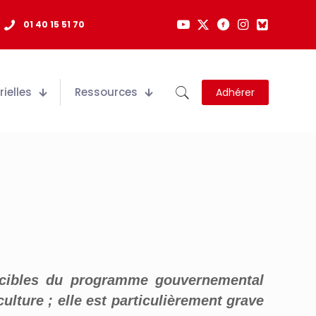
01 40 15 51 70
ielles
Ressources
Adhérer
cible
s
du programme
gouvernemental
c
ulture ; elle est particulièrement grave