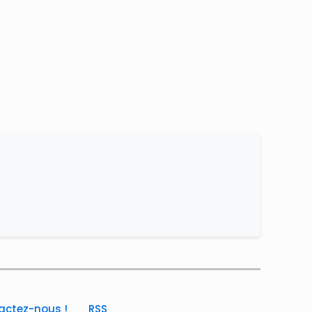
actez-nous !
RSS