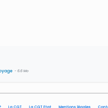
toyage
- 6.6 Mo
?
La CGT
La CGT Etat
Mentions légales
Cont