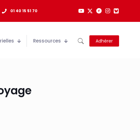
01 40 15 51 70
ielles
Ressources
Adhérer
toyage