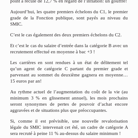
point
a
reculé
de
12,7
%
en
regard
de
l’inflation:
un
gouffre!
Aujourd’hui,
les
quatre
premiers
échelons
du
C1,
le
premier
grade
de
la
Fonction
publique,
sont
payés
au
niveau
du
SMIC.
C’est
le
cas
également
des
deux
premiers
échelons
du
C2.
Et
c’est
le
cas
du
salaire
d’entrée
dans
la
catégorie
B
avec
un
recrutement
effectué
en
moyenne
à
bac
+3
!
Les
carrières
en
sont
rendues
à
un
état
de
délitement
tel
qu’un
agent
de
catégorie
C
partant
du
premier
grade
et
parvenant
au
sommet
du
deuxième
gagnera
en
moyenne…
15
euros
par
an!
A
u
rythme
actuel
de
l’augmentation
du
coût
de
la
vie
(au
minimum
3
%
en
glissement
annuel),
les
mois
prochains
seront
synonymes
de
pertes
de
pouvoir
d’achat
encore
aggravées
et
de
situations
plus
que
préoccupantes.
Si,
comme
il
est
prévisible,
une
nouvelle
revalorisation
légale
du
SMIC
intervenait
cet
été,
un
cadre
de
catégorie
A
sera
recruté
à
peine
11
%
au-dessus
du
salaire
minimum
!