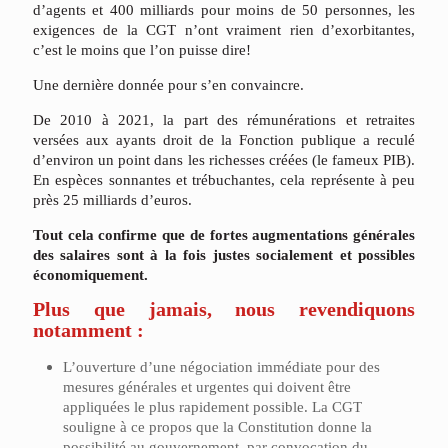
d’agents
et
400
milliards
pour
moins
de
50
personnes,
les
exigences
de
la
CGT
n’ont
vraiment
rien
d’exorbitantes,
c’est
le
moins
que
l’on
puisse
dire!
Une
dernière
donnée
pour
s’en
convaincre.
De
2010
à
2021,
la
part
des
rémunérations
et
retraites
versées
aux
ayants
droit
de
la
Fonction
publique
a
reculé
d’environ
un
point
dans
les
richesses
créées
(le
fameux
PIB).
En
espèces
sonnantes
et
trébuchantes,
cela
représente
à
peu
près
25
milliards
d’euros.
Tout
cela
confirme
que
de
fortes
augmentations
générales
des
salaires
sont
à
la
fois
justes
sociale
ment
et
possibles
économiquement.
Plus
que
jamais,
nous
revendiquons
notamment
:
L’ouverture d’une négociation immédiate pour des
mesures générales et urgentes qui doivent être
appliquées le plus rapidement possible. La CGT
souligne à ce propos que la Constitution donne la
possibilité au gouvernement, par convocation du