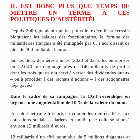
IL EST DONC PLUS QUE TEMPS DE
METTRE UN TERME À CES
POLITIQUES D’AUSTÉRITÉ!
Depuis
2000,
pendant
que
les
pouvoirs
exécutifs
successifs
bloquaient
les
salaires
des
fonction
naires,
la
fortune
des
milliardaires
français
a
été
multipliée
par
6,
s’accroissant
de
plus
de
400
mil
liards
d’euros!
Sur les deux dernières années (2020 et 021), les entreprises
du CAC40 ont engrangé près de
140
milliards
de
profits
dont
les
trois
quarts
ont
servi
à
verser
des
dividendes
juteux
–
ou
à
procé
der
à
des
rachats
d’actions
–
à
des
actionnaires
déjà
gavés!
Dans le cadre de sa campagne, la CGT revendique en
urgence une augmentation de 10 % de la
valeur
du
point.
En
solde
net
(une
fois
pris
en
compte
les
rentrées
liées
aux
cotisations
sociales
salariées
et
impôts),
le
coût
se
situe
à
environ
12
milliards
d’euros.
12
milliards
d’un
côté
pour
plus
de
5
millions
d’agentes
et