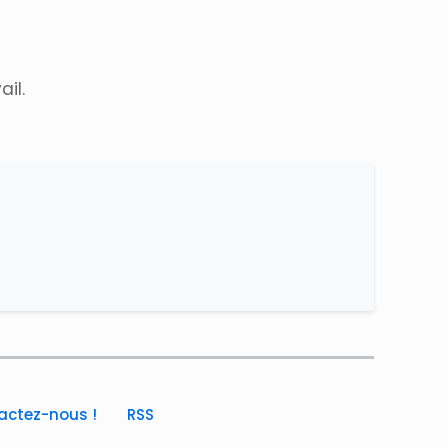
il.
actez-nous !
RSS