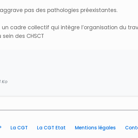
 n’aggrave pas des pathologies préexistantes.
un cadre collectif qui intègre l’organisation du trava
au sein des CHSCT
8 Ko
?
La CGT
La CGT Etat
Mentions légales
Cont