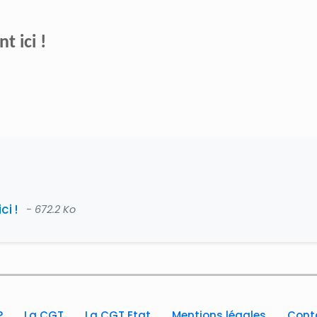
nt ici !
ici !
- 672.2 Ko
?
La CGT
La CGT Etat
Mentions légales
Cont