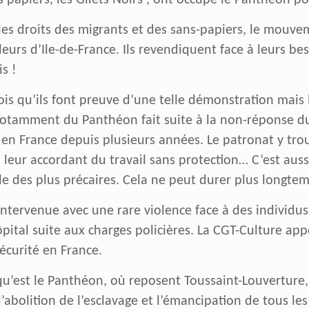
ans papiers, les Gilets Noirs , ont occupé le Panthéon 
les droits des migrants et des sans-papiers, le mouve
lleurs d’Ile-de-France. Ils revendiquent face à leurs b
s !
is qu’ils font preuve d’une telle démonstration mais
notamment du Panthéon fait suite à la non-réponse d
t en France depuis plusieurs années. Le patronat y tr
, leur accordant du travail sans protection… C’est aus
le des plus précaires. Cela ne peut durer plus longtem
t intervenue avec une rare violence face à des individ
pital suite aux charges policières. La CGT-Culture app
écurité en France.
est le Panthéon, où reposent Toussaint-Louverture, 
 l’abolition de l’esclavage et l’émancipation de tous