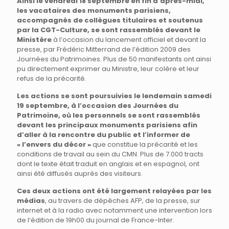
Ainsi le vendredi 18 septembre en fin d’après-midi,
les vacataires des monuments parisiens,
accompagnés de collègues titulaires et soutenus
par la CGT-Culture, se sont rassemblés devant le
Ministère
à l’occasion du lancement officiel et devant la
presse, par Frédéric Mitterrand de l’édition 2009 des
Journées du Patrimoines. Plus de 50 manifestants ont ainsi
pu directement exprimer au Ministre, leur colère et leur
refus de la précarité.
Les actions se sont poursuivies le lendemain samedi
19 septembre, à l’occasion des Journées du
Patrimoine, où les personnels se sont rassemblés
devant les principaux monuments parisiens afin
d’aller à la rencontre du public et l’informer de
« l’envers du décor »
que constitue la précarité et les
conditions de travail au sein du CMN. Plus de 7.000 tracts
dont le texte était traduit en anglais et en espagnol, ont
ainsi été diffusés auprès des visiteurs.
Ces deux actions ont été largement relayées par les
médias
, au travers de dépêches AFP, de la presse, sur
internet et à la radio avec notamment une intervention lors
de l’édition de 19h00 du journal de France-Inter.