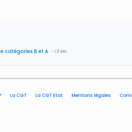
e catégories B et A
- 1.9 Mo
?
La CGT
La CGT Etat
Mentions légales
Cont