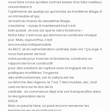
nous faire croire qu’elles sont les bases d‘un futur meilleur,
ressemblent à
l’optimisme de quelqu’un qui tombe du trentième étage d’
un immeuble et qui,
arrivant au niveau du deuxième étage,
s’exclame : «Jusqu’à maintenant tout s’est
bien passé. Je suis sûr que le ciel s’éclaircira.»
Notre futur c’est nous qui devrions le construire chaque
jour. Mais, aujourd’hui, c’est
encore plus indispensable.
Au MCC, et en administration centrale, bien sûr ! Ça urge. Il
nous faut peser de tout
notre poids pour inverser la tendance, construire un
rapport de force constructif
pour des solutions en rupture avec la logique de nos
politiques mortifères. Forgeons
des enthousiasmes, car la culture est vie.
La réforme des régions, le 7 sur 7 des musées, etc., tout
cela se fera sur le dos de la
centrale : on commence déjà à le voir transparaître dans
la réorganisation de la
DGCA.
Mais on peut le faire, on peut encore renverser les
tendances en se mobilisant pour