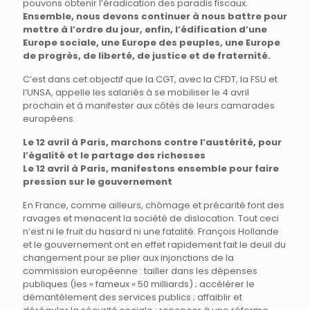
pouvons obtenir l’éradication des paradis fiscaux.
Ensemble, nous devons continuer à nous battre pour
mettre à l’ordre du jour, enfin, l’édification d’une
Europe sociale, une Europe des peuples, une Europe
de progrès, de liberté, de justice et de fraternité.
C’est dans cet objectif que la CGT, avec la CFDT, la FSU et
l’UNSA, appelle les salariés à se mobiliser le 4 avril
prochain et à manifester aux côtés de leurs camarades
européens.
Le 12 avril à Paris, marchons contre l’austérité, pour
l’égalité et le partage des richesses
Le 12 avril à Paris, manifestons ensemble pour faire
pression sur le gouvernement
En France, comme ailleurs, chômage et précarité font des
ravages et menacent la société de dislocation. Tout ceci
n’est ni le fruit du hasard ni une fatalité. François Hollande
et le gouvernement ont en effet rapidement fait le deuil du
changement pour se plier aux injonctions de la
commission européenne : tailler dans les dépenses
publiques (les « fameux » 50 milliards) ; accélérer le
démantèlement des services publics ; affaiblir et