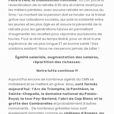
Face à cela, la mobilisation continue :
La CGT porte la
revendication de la retraite à 60 ans et même avant pour
les métiers pénibles, avec aucune retraite en dessous du
Smic ! Le montant de la pension doit se fonder sur le travail
grâce aux cotisations sociales, qui acte la solidarité entre
les jeunes et les plus âgé
·
es et assure la pérennité de la
retraite pour les générations futures en permettant
d’augmenter les recettes pour répondre aux besoins de
tou·tes. Pour le droit au temps libéré, pour un droit à une
espérance de vie plus longue ET en bonne santé ! Des
solutions existent ! Nous ne cesserons jamais de lutter !
Égalité salariale, augmentation des salaires,
répartition des richesses:
Notre lutte continue !!!
Aujourd’hui encore de nombreux agents du CMN se
mobilisent et se mettent en grève. Ainsi
, sont fermés
aujourd’hui : l’Arc de Triomphe, le Panthéon, la
Sainte-Chapelle, le domaine national du Palais-
Royal, la tour Pey-Berland, l’abri de Cap Blanc et la
grotte des Combarelles
et probablement d’autres
monuments… De nombreux grévistes nous sont
également remontés comme au
château d’Angers, au