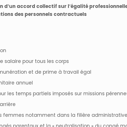
n d’un accord collectif sur l’égalité professionnell
ations des personnels contractuels
ion
e salaire pour tous les corps
unération et de prime à travail égal
itaire annuel
our les temps partiels imposés sur missions pérenne
arrière
s femmes notamment dans la filière administrativ
ongés parentaux et la « neutralisation » du congé m