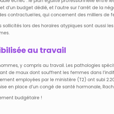
ouble échec : le plan égalité professionnelle entr
t d’un budget dédié, et l’autre sur l’arrêt de la nég
 des contractuel·les, qui concernent des milliers d
us sollicités lors des horaires atypiques sont aussi 
mes.
ilisée au travail
mmes, y compris au travail. Les pathologies spécifiq
nt de maux dont souffrent les femmes dans l’indiff
ent employées par le ministère (T2) ont subi 2.200
se en place d’un congé de santé hormonale, Rachid
tement budgétaire !