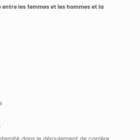
e entre les femmes et les hommes et la
s
e
aternité dans le déroulement de carrière