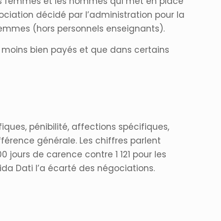
e les femmes et les hommes qui met en place
ociation décidé par l’administration pour la
e femmes (hors personnels enseignants).
les moins bien payés et que dans certains
ues, pénibilité, affections spécifiques,
érence générale. Les chiffres parlent
 jours de carence contre 1 121 pour les
a Dati l’a écarté des négociations.