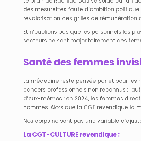
Le bilan de Rachida Dati se solde par un d
des mesurettes faute d’ambition politique e
revalorisation des grilles de rémunération
Et n’oublions pas que les personnels les pl
secteurs ce sont majoritairement des fem
Santé des femmes invisib
La médecine reste pensée par et pour les ho
cancers professionnels non reconnus : auta
d’eux-mêmes : en 2024, les femmes directem
hommes. Alors que la CGT revendique la mi
Nos corps ne sont pas une variable d’ajus
La CGT-CULTURE revendique :