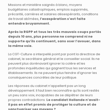
Missions et ministère saignés à blanc, moyens
budgétaires catastrophiques, emplois supprimés,
précarité, carrières et salaires désespérants, conditions
de travail abîmées,
l’exaspération s’est faite
entendre bruyamment.
Après la RGPP et tous les très mauvais coups portés
depuis 10 ans, plus personne ne comprend ni ne
supporte qu’ils continuent, sans oser l’avouer, dans
la même voie.
La CGT-Culture a interpellé point par point la directrice de
cabinet, le secrétaire général et le conseiller social. Ils ne
peuvent plus dorénavant ignorer la colère et les
profondes inquiétudes qui gagnent tous les services et
établissements. Ils ne peuvent plus feindre d’ignorer les
conséquences concrètes de leur politique.
Les réponses du cabinet n’appellent pas un long
développement. Il faut bien reconnaître qu’ils sont restés
un peu sans voix, incapables de se dépêtrer de leurs
propres contradictions.
Le candidat Hollande n’avait-
il pas en effet promis de protéger la culture et de
sanctuariser ses moyens ?